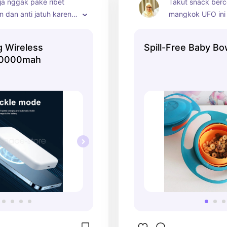
aja nggak pake ribet 
Takut snack berc
 dan anti jatuh karena 
mangkok UFO ini 
nya. Bisa untuk 2 kali 
goyang2 snack a
 daya
tidak berceceran. 
g Wireless
Spill-Free Baby Bo
grade ya
10000mah