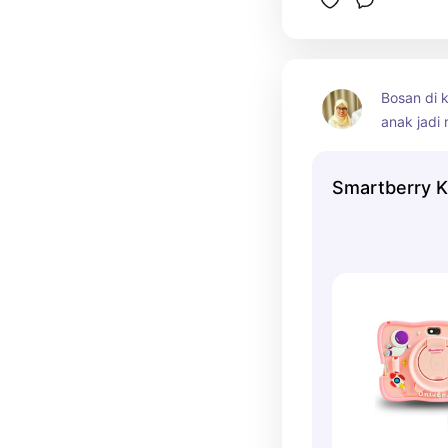
Bosan di k
anak jadi 
Daripada d
mendingan
Smartberry K
ini. Bisa 
game sekal
juga memil
jd nggak p