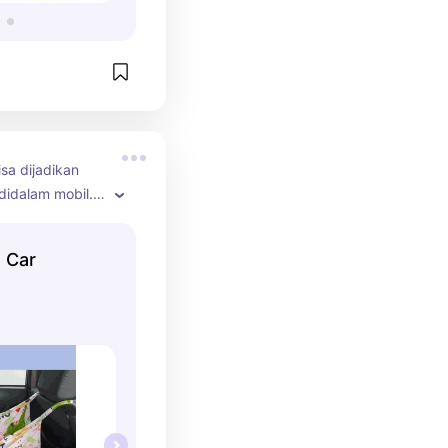
sa dijadikan 
didalam mobil. 
n katun yg 
dacron premium 
 Car
n di kulit anak. 
75cm cukup 
i hingga anak 
 Jangan dipakai 
an! ❌