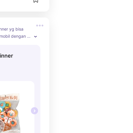
nner yg bisa 
mobil dengan 
ction cup.
inner