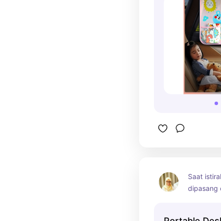
Saat istira
dipasang d
dijadikan 
laptop dan
Portable Des