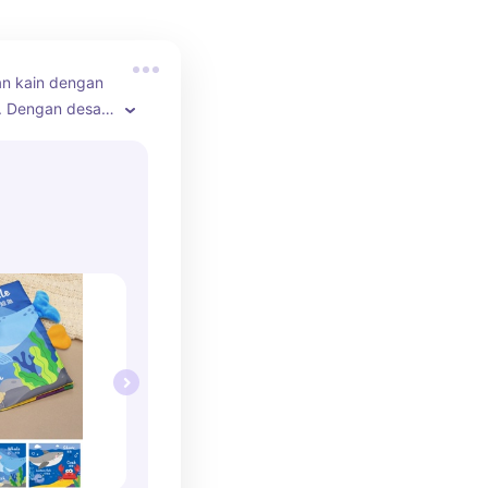
an kain dengan 
 Dengan desain 
arik 
ak-anak untuk 
 dan membantu 
otorik 