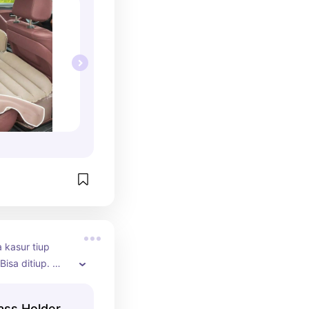
kasur tiup 
isa ditiup. 
suk alat pompa
rass Holder