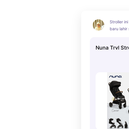
Stroller in
baru lahi
berat 22 
ke kabin 
Nuna Trvl Str
sabuk pen
gesper ma
karena bis
cuma deng
ada kanop
perlindung
50+. Deng
harga ter
kehabisan