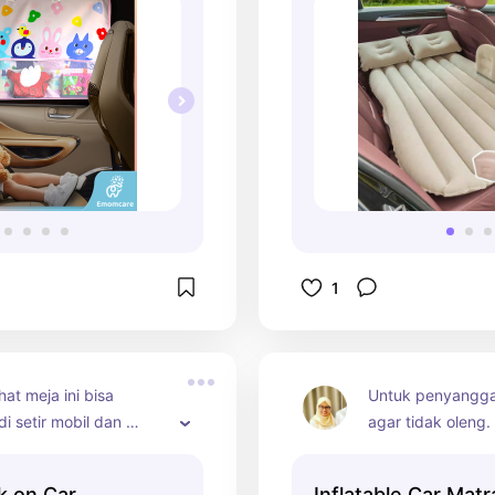
1
hat meja ini bisa 
Untuk penyangga 
i setir mobil dan 
agar tidak oleng. B
meja. Muat untuk 
Pembelian terma
 tersedia lingkaran 
k on Car
Inflatable Car Mat