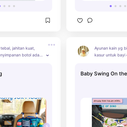
ebal, jahitan kuat, 
Ayunan kain yg bi
nyimpanan botol ada 
kasur untuk bayi 
foil bisa menjaga suhu, 
Terbuat dari baha
uga banyak bisa 
dilapisi dengan 
g
Baby Swing On the
 semaksimal mungkin 
yg pastinya nyama
ntuk berbagai tipe 
Memiliki ukuran 
untuk ukuran bay
kurang lebih 1th.
saat mobil berjal