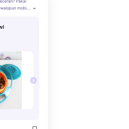
eceran? Pakai 
walopun mobil 
nak tetap aman 
Plastik food 
wl