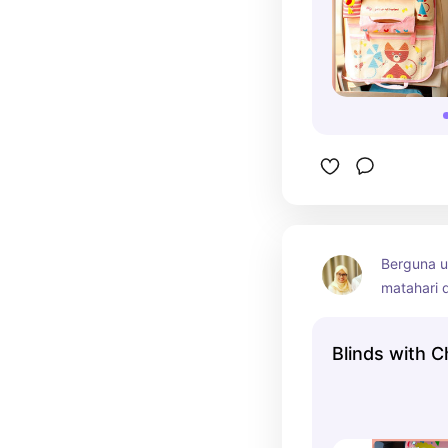
Berguna u
matahari d
Terdapat 
menyimpan
Blinds with C
ditempel 
sunction 