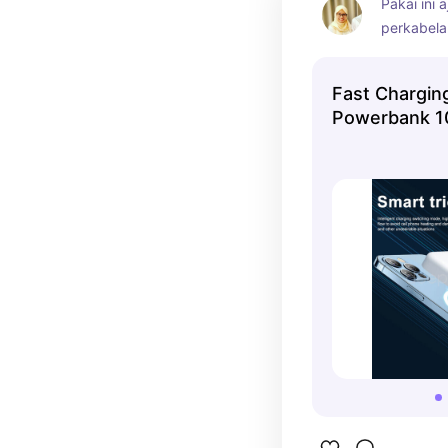
Pakai ini 
perkabelan
ada magnet
pengisian
Fast Chargin
Powerbank 