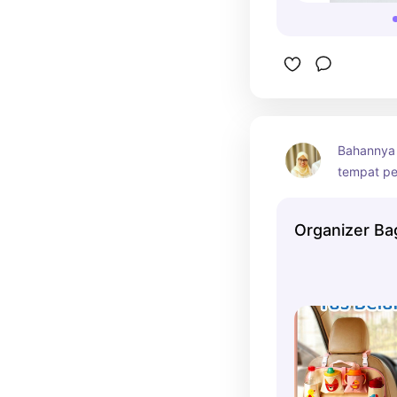
Bahannya t
tempat pe
aluminium 
kantong j
Organizer Ba
digunakan
dan bisa u
mobil.