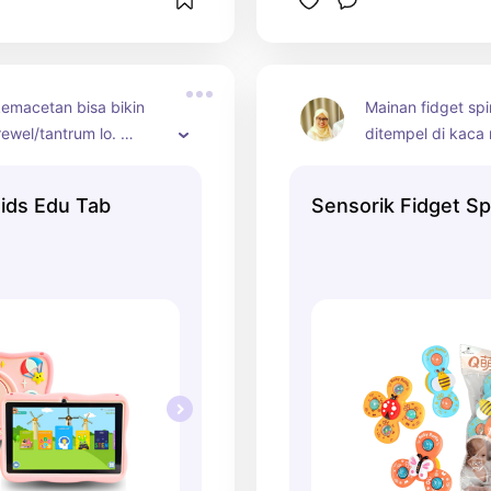
emacetan bisa bikin 
Mainan fidget spi
rewel/tantrum lo. 
ditempel di kaca 
iberi HP biasa 
menggunakan sun
 anak dikasih Edu Tab 
ids Edu Tab
Sensorik Fidget Sp
nonton atauoun main 
igus belajar. orangtua 
iki akses ke perangkat 
erlu kawatir.