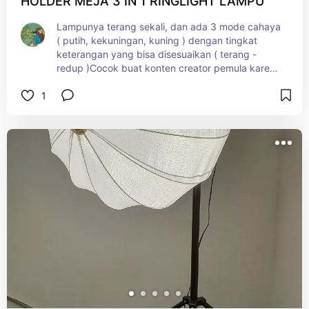
HOLDER MEJA 3 IN 1 RINGLIGHT LAMPU
Lampunya terang sekali, dan ada 3 mode cahaya 
( putih, kekuningan, kuning ) dengan tingkat 
keterangan yang bisa disesuaikan ( terang - 
redup )Cocok buat konten creator pemula karena 
harga terjangkau dan mudah untuk dibawa 
1
bawa, buat live streaming atau konten make up 
juga cocok