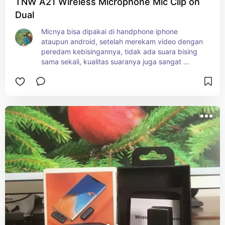
TNW A21 Wireless Microphone Mic Clip on
Dual
Micnya bisa dipakai di handphone iphone 
ataupun android, setelah merekam video dengan 
peredam kebisingannya, tidak ada suara bising 
sama sekali, kualitas suaranya juga sangat 
bagus, volume suaranya juga dapat disesuaikan, 
sangat simpel, receiver tinggal diplug and play 
ke port HP, dengan kualitasnya dan harga segini 
sih, dijamin ga akan rugi.