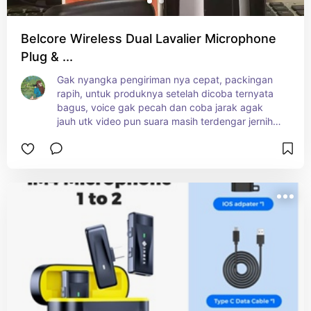
Belcore Wireless Dual Lavalier Microphone
Plug & ...
Gak nyangka pengiriman nya cepat, packingan 
rapih, untuk produknya setelah dicoba ternyata 
bagus, voice gak pecah dan coba jarak agak 
jauh utk video pun suara masih terdengar jernih.   
  Produk baguss, utk harga 177900 Rp udah oke 
banget, penggunaan sangat mudah.   Kapan lagi 
dapat wireless microphone dengan standard 
bagus dan murah.     Thank you seller0:14